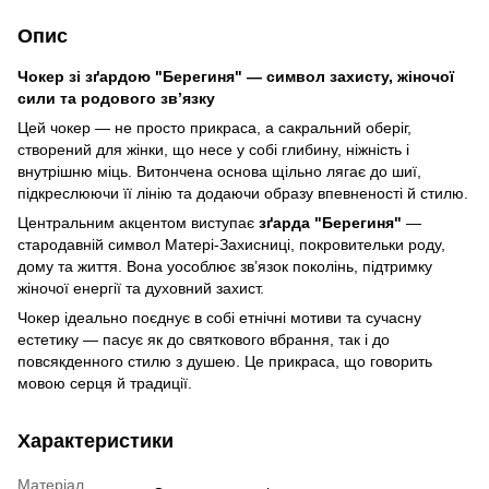
Опис
Чокер зі зґардою "Берегиня" — символ захисту, жіночої
сили та родового зв’язку
Цей чокер — не просто прикраса, а сакральний оберіг,
створений для жінки, що несе у собі глибину, ніжність і
внутрішню міць. Витончена основа щільно лягає до шиї,
підкреслюючи її лінію та додаючи образу впевненості й стилю.
Центральним акцентом виступає
зґарда "Берегиня"
—
стародавній символ Матері-Захисниці, покровительки роду,
дому та життя. Вона уособлює зв’язок поколінь, підтримку
жіночої енергії та духовний захист.
Чокер ідеально поєднує в собі етнічні мотиви та сучасну
естетику — пасує як до святкового вбрання, так і до
повсякденного стилю з душею. Це прикраса, що говорить
мовою серця й традиції.
Характеристики
Матеріал