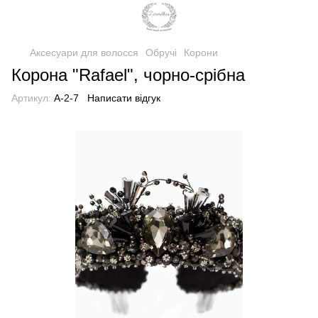
Аксесуари для волосся
Обручі
Корони
Корона "Rafael", чорно-срібна
Артикул:
A-2-7
Написати відгук