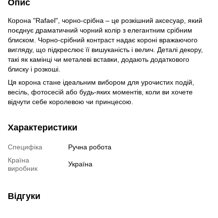
Опис
Корона "Rafael", чорно-срібна – це розкішний аксесуар, який
поєднує драматичний чорний колір з елегантним срібним
блиском. Чорно-срібний контраст надає короні вражаючого
вигляду, що підкреслює її вишуканість і велич. Деталі декору,
такі як камінці чи металеві вставки, додають додаткового
блиску і розкоші.
Ця корона стане ідеальним вибором для урочистих подій,
весіль, фотосесій або будь-яких моментів, коли ви хочете
відчути себе королевою чи принцесою.
Характеристики
Специфіка
Ручна робота
Країна
Україна
виробник
Відгуки