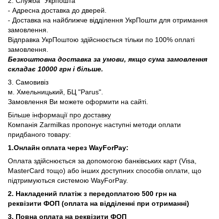
2. Служба "Укрпошта"
- Адресна доставка до дверей.
- Доставка на найближче відділення УкрПошти для отримання
замовлення.
Відправка УкрПоштою здійснюється тільки по 100% оплаті
замовлення.
Безкоштовна доставка за умови, якщо сума замовлення
складає 10000 грн і більше.
3. Самовивіз
м. Хмельницький, БЦ "Parus".
Замовлення Ви можете оформити на сайті.
Більше інформації про доставку
Компанія Zarmilkas пропонує наступні методи оплати
придбаного товару:
1.Онлайн оплата через WayForPay:
Оплата здійснюється за допомогою банківських карт (Visa,
MasterCard тощо) або інших доступних способів оплати, що
підтримуються системою WayForPay.
2. Накладений платіж з
передоплатою 500 грн на
реквізити ФОП (
оплата на відділенні при отриманні)
3. Повна оплата на реквізити ФОП