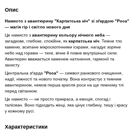
Опис
Намисто з авантюрину "Карпатська ніч" зі зґардою "Роса"
— магія гір і світло нового дня
Це намисто з
авантюрину кольору нічного неба
—
загадкове, глибоке, спокійне, як
карпатська ніч
. Темне тло
каменю, всипане мікроскопічними іскрами, нагадує зоряне
небо над горами — тихе, вічне й повне внутрішньої сили.
Авантюрин вважається каменем натхнення, гармонії та
захисту.
Центральна зґарда
"Роса"
— символ ранкового очищення,
надії, ніжності та нового початку. Вона контрастує з темним
авантюрином, немов перша крапля роси на ще темному тлі
перед світанком.
Це намисто — не просто прикраса, а емоція, спогад і
талісман. Воно підходить жінці, яка цінує глибину, тишу і красу
у кожному русі.
Характеристики