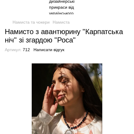
Намиста та чокери
Намиста
Намисто з авантюрину "Карпатська
ніч" зі згардою "Роса"
Артикул:
712
Написати відгук