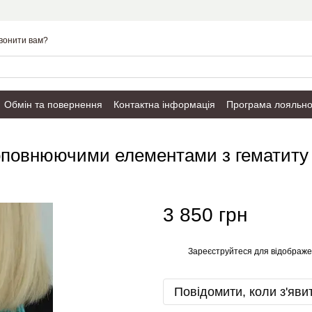
вонити вам?
Обмін та повернення
Контактна інформація
Програма лояльно
Публічний договір
доповнюючими елементами з гематиту
3 850 грн
Зареєструйтеся
для відображе
%
Повідомити, коли з'яви