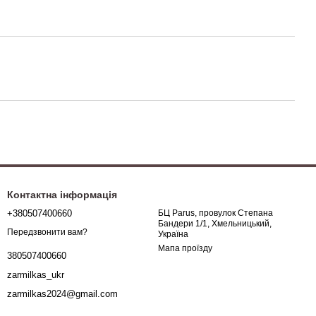
Контактна інформація
+380507400660
БЦ Parus, провулок Степана
Бандери 1/1, Хмельницький,
Передзвонити вам?
Україна
Мапа проїзду
380507400660
zarmilkas_ukr
zarmilkas2024@gmail.com