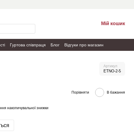
Мій кошик
сті
Гуртова співпраця
Блог
Відгуки про магазин
Артикул
ETNO-2-5
Порівняти
В бажання
ння накопичувальної знижки
ться