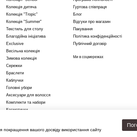
Колекція дитяча
Гуртова співпраця
Колекція "Tropic"
Блог
Колекція "Summer"
Відгуки про магазин
Текстиль для столу
Пакування
Благодійна ініціатива
Політика конфіденційності
Exclusive
Публічний договір
Весільна колекція
Ми в соцмережах
Зимова колекція
Сережки
Браслети
Каблучки
Головні убори
Аксесуари для волосся
Комплекти та набори
Косметички
Подарункове упакування
Пог
я покращення вашого досвіду використання сайту