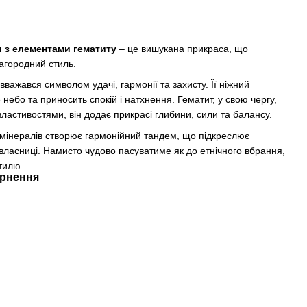
и з елементами гематиту
– це вишукана прикраса, що
агородний стиль.
вважався символом удачі, гармонії та захисту. Її ніжний
 небо та приносить спокій і натхнення. Гематит, у свою чергу,
астивостями, він додає прикрасі глибини, сили та балансу.
мінералів створює гармонійний тандем, що підкреслює
 власниці. Намисто чудово пасуватиме як до етнічного вбрання,
стилю.
рнення