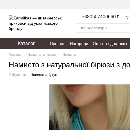
Перейти до основного контенту
+380507400660
Передз
Каталог
Про нас
Нагороди
Оплата і доставка
Пакування
Політика конфіденційності
Головна
Намиста та чокери
Намиста
Намисто з натуральної бірюзи з 
Очікується
Написати відгук