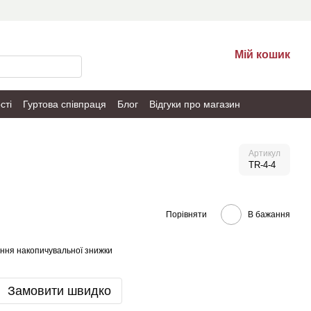
Мій кошик
сті
Гуртова співпраця
Блог
Відгуки про магазин
Артикул
TR-4-4
Порівняти
В бажання
ння накопичувальної знижки
Замовити швидко