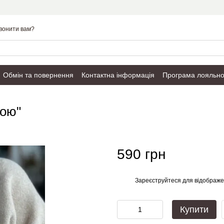
вонити вам?
Обмін та повернення
Контактна інформація
Програма лояльно
Публічний договір
кою"
590 грн
Зареєструйтеся
для відображе
%
Купити