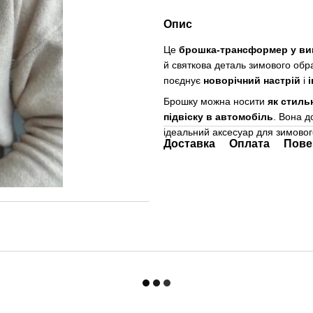
Опис
Це
брошка-трансформер у виг
й святкова деталь зимового обр
поєднує
новорічний настрій
і
Брошку можна носити
як стиль
підвіску в автомобіль
. Вона д
ідеальний аксесуар для зимовог
Доставка
Оплата
Пове