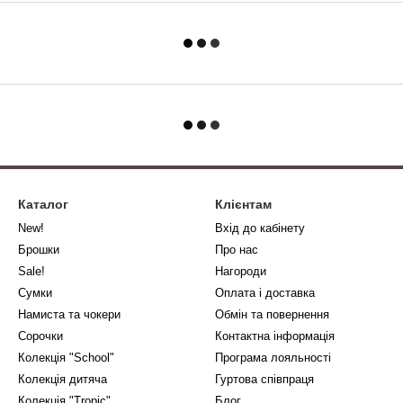
Каталог
Клієнтам
New!
Вхід до кабінету
Брошки
Про нас
Sale!
Нагороди
Сумки
Оплата і доставка
Намиста та чокери
Обмін та повернення
Сорочки
Контактна інформація
Колекція "School"
Програма лояльності
Колекція дитяча
Гуртова співпраця
Колекція "Tropic"
Блог