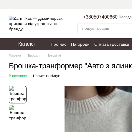
Перейти до основного контенту
+380507400660
Передз
Каталог
Про нас
Нагороди
Оплата і доставка
Пакування
Політика конфіденційності
Головна
Брошки
Новорічні
Брошка-транформер "Авто з ялин
В наявності
Написати відгук