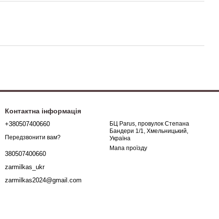
Контактна інформація
+380507400660
БЦ Parus, провулок Степана
Бандери 1/1, Хмельницький,
Передзвонити вам?
Україна
Мапа проїзду
380507400660
zarmilkas_ukr
zarmilkas2024@gmail.com