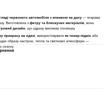
ляді червоного автомобіля з ялинкою на даху
— яскрава
азу. Виготовлена з
фетру та блискучих матеріалів
, вона
ігровий дизайн
, що одразу викликає посмішку.
ну прикрасу на одязі
, використовувати
як чокер-підвіс
або
одає образу настрою, тепла та святкової атмосфери —
о сезону.
рнення