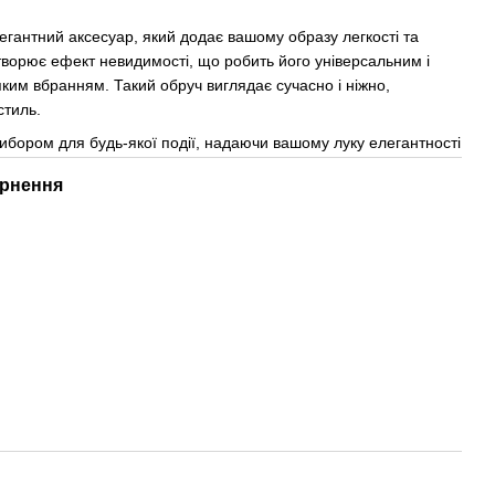
егантний аксесуар, який додає вашому образу легкості та
творює ефект невидимості, що робить його універсальним і
яким вбранням. Такий обруч виглядає сучасно і ніжно,
стиль.
ибором для будь-якої події, надаючи вашому луку елегантності
рнення