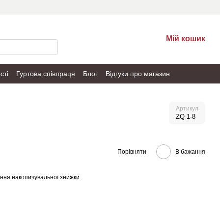
Мій кошик
сті
Гуртова співпраця
Блог
Відгуки про магазин
Артикул
ZQ 1-8
Порівняти
В бажання
ння накопичувальної знижки