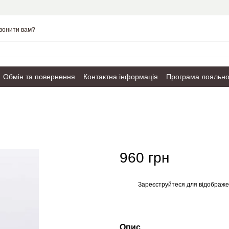
вонити вам?
Обмін та повернення
Контактна інформація
Програма лояльно
Публічний договір
960 грн
Зареєструйтеся
для відображе
%
Опис