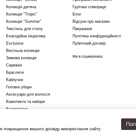
Колекція дитяча
Гуртова співпраця
Колекція "Tropic"
Блог
Колекція "Summer"
Відгуки про магазин
Текстиль для столу
Пакування
Благодійна ініціатива
Політика конфіденційності
Exclusive
Публічний договір
Весільна колекція
Ми в соцмережах
Зимова колекція
Сережки
Браслети
Каблучки
Головні убори
Аксесуари для волосся
Комплекти та набори
Косметички
Подарункове упакування
Пог
я покращення вашого досвіду використання сайту