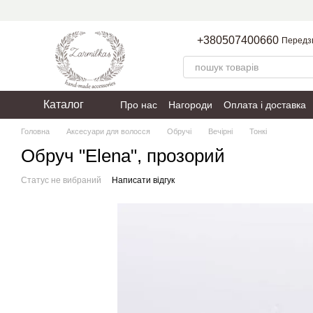
Перейти до основного контенту
+380507400660
Передз
Каталог
Про нас
Нагороди
Оплата і доставка
Пакування
Політика конфіденційності
Головна
Аксесуари для волосся
Обручі
Вечірні
Тонкі
Обруч "Elena", прозорий
Статус не вибраний
Написати відгук