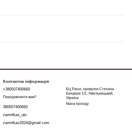
Контактна інформація
+380507400660
БЦ Parus, провулок Степана
Бандери 1/1, Хмельницький,
Передзвонити вам?
Україна
Мапа проїзду
380507400660
zarmilkas_ukr
zarmilkas2024@gmail.com