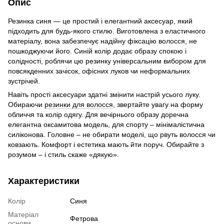
Опис
Резинка синя — це простий і елегантний аксесуар, який
підходить для будь-якого стилю. Виготовлена з еластичного
матеріалу, вона забезпечує надійну фіксацію волосся, не
пошкоджуючи його. Синій колір додає образу спокою і
солідності, роблячи цю резинку універсальним вибором для
повсякденних зачісок, офісних луков чи неформальних
зустрічей.
Навіть прості аксесуари здатні змінити настрій усього луку.
Обираючи
резинки для волосся
, звертайте увагу на форму
обличчя та колір одягу. Для вечірнього образу доречна
елегантна оксамитова модель, для спорту – мінімалістична
силіконова. Головне – не обирати моделі, що рвуть волосся чи
ковзають. Комфорт і естетика мають йти поруч. Обирайте з
розумом – і стиль скаже «дякую».
Характеристики
Колір
Синя
Матеріал
Фетрова
основи