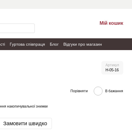
Мій кошик
сті
Гуртова співпраця
Блог
Відгуки про магазин
Артикул
H-05-16
Порівняти
В бажання
ння накопичувальної знижки
Замовити швидко