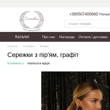
Перейти до основного контенту
+380507400660
Передз
Каталог
Про нас
Нагороди
Оплата і доставка
Пакування
Політика конфіденційності
Головна
Сережки
Вечірні
Сережки з пір'ям, графіт
В наявності
Написати відгук