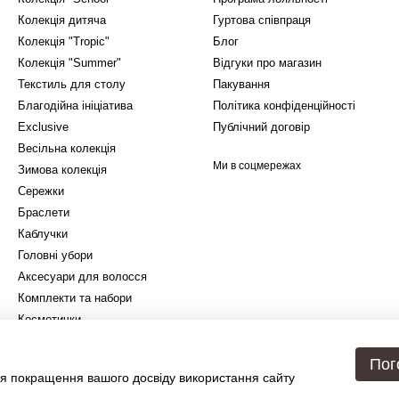
Колекція дитяча
Гуртова співпраця
Колекція "Tropic"
Блог
Колекція "Summer"
Відгуки про магазин
Текстиль для столу
Пакування
Благодійна ініціатива
Політика конфіденційності
Exclusive
Публічний договір
Весільна колекція
Ми в соцмережах
Зимова колекція
Сережки
Браслети
Каблучки
Головні убори
Аксесуари для волосся
Комплекти та набори
Косметички
Подарункове упакування
Пог
я покращення вашого досвіду використання сайту