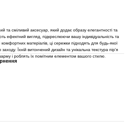
ий та сміливий аксесуар, який додає образу елегантності та
юють ефектний вигляд, підкреслюючи вашу індивідуальність та
 і комфортних матеріалів, ці сережки підходять для будь-якої
о заходу. Їхній витончений дизайн та унікальна текстура пір'я
арму і роблять їх помітним елементом вашого стилю.
рнення