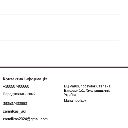
Контактна інформація
+380507400660
БЦ Parus, провулок Степана
Бандери 1/1, Хмельницький,
Передзвонити вам?
Україна
Мапа проїзду
380507400660
zarmilkas_ukr
zarmilkas2024@gmail.com