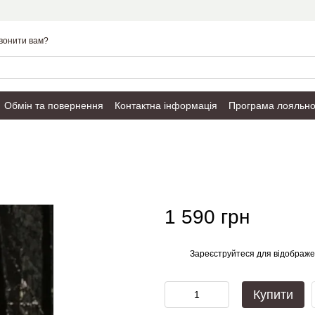
вонити вам?
Обмін та повернення
Контактна інформація
Програма лояльно
Публічний договір
1 590 грн
Зареєструйтеся
для відображе
%
Купити