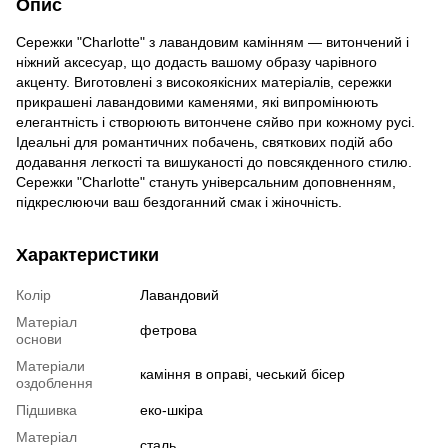
Опис
Сережки "Charlotte" з лавандовим камінням — витончений і
ніжний аксесуар, що додасть вашому образу чарівного
акценту. Виготовлені з високоякісних матеріалів, сережки
прикрашені лавандовими каменями, які випромінюють
елегантність і створюють витончене сяйво при кожному русі.
Ідеальні для романтичних побачень, святкових подій або
додавання легкості та вишуканості до повсякденного стилю.
Сережки "Charlotte" стануть універсальним доповненням,
підкреслюючи ваш бездоганний смак і жіночність.
Характеристики
Колір
Лавандовий
Матеріал
фетрова
основи
Матеріали
каміння в оправі, чеський бісер
оздоблення
Підшивка
еко-шкіра
Матеріал
сталь