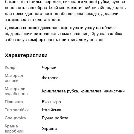
Лаконічні та стильні сережки, виконані з чорної рубки, чудово
доповнять ваш образ. Їхній мінімалістичний дизайн підходить
для повсякденного носіння або вечірніх виходів, додаючи
загадковості та елегантності.
Довжина сережок дозволяє акцентувати увагу на обличчі,
підкреслюючи витонченість і смак власниці. Зручна застібка
забезпечує комфорт навіть при тривалому носінні.
Характеристики
Колір
Чорний
Матеріал
Фетрова
основи
Матеріали
Кришталева рубка, кришталеві намистини
оздоблення
Підшивка
Еко-шкіра
Тип застібки
Італійська
Специфіка
Ручна робота
Країна
Україна
виробник