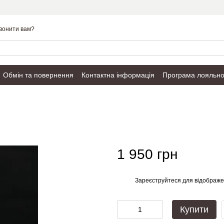
вонити вам?
Обмін та повернення
Контактна інформація
Програма лояльно
Публічний договір
1 950 грн
Зареєструйтеся
для відображе
%
Купити