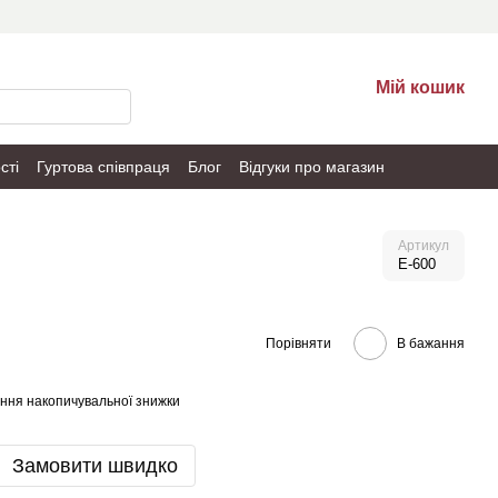
Мій кошик
сті
Гуртова співпраця
Блог
Відгуки про магазин
Артикул
E-600
Порівняти
В бажання
ння накопичувальної знижки
Замовити швидко