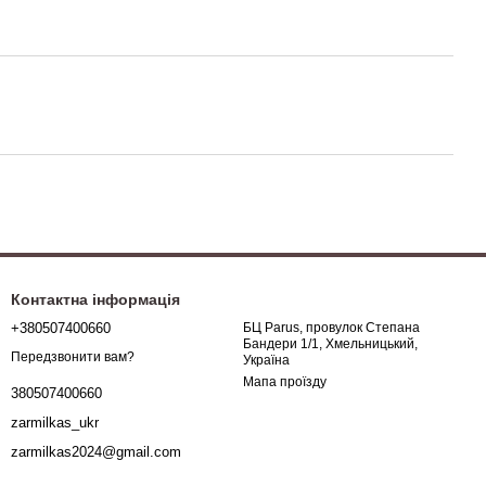
Контактна інформація
+380507400660
БЦ Parus, провулок Степана
Бандери 1/1, Хмельницький,
Передзвонити вам?
Україна
Мапа проїзду
380507400660
zarmilkas_ukr
zarmilkas2024@gmail.com