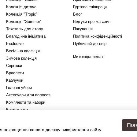
Колекція дитяча
Гуртова співпраця
Колекція "Tropic"
Блог
Колекція "Summer"
Відгуки про магазин
Текстиль для столу
Пакування
Благодійна ініціатива
Політика конфіденційності
Exclusive
Публічний договір
Весільна колекція
Ми в соцмережах
Зимова колекція
Сережки
Браслети
Каблучки
Головні убори
Аксесуари для волосся
Комплекти та набори
Косметички
Подарункове упакування
Пог
я покращення вашого досвіду використання сайту