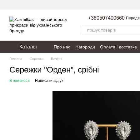
Перейти до основного контенту
+380507400660
Передз
Каталог
Про нас
Нагороди
Оплата і доставка
Пакування
Політика конфіденційності
Головна
Сережки
Вечірні
Сережки "Орден", срібні
В наявності
Написати відгук