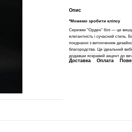
Опис
*Можемо зробити кліпсу
Сережки "Орден" білі — це вишу
елегантність і сучасний стиль. 
поєднанні з витонченим дизайно
благородства. Це ідеальний вибір
додавши яскравий акцент до веч
Доставка
Оплата
Пове