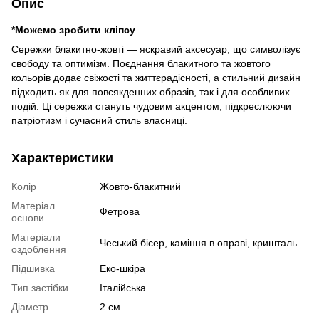
Опис
*Можемо зробити кліпсу
Сережки блакитно-жовті — яскравий аксесуар, що символізує
свободу та оптимізм. Поєднання блакитного та жовтого
кольорів додає свіжості та життєрадісності, а стильний дизайн
підходить як для повсякденних образів, так і для особливих
подій. Ці сережки стануть чудовим акцентом, підкреслюючи
патріотизм і сучасний стиль власниці.
Характеристики
Колір
Жовто-блакитний
Матеріал
Фетрова
основи
Матеріали
Чеський бісер, каміння в оправі, кришталь
оздоблення
Підшивка
Еко-шкіра
Тип застібки
Італійська
Діаметр
2 см