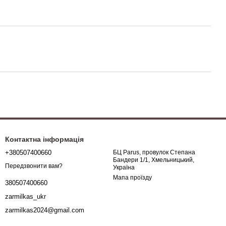
Контактна інформація
+380507400660
БЦ Parus, провулок Степана
Бандери 1/1, Хмельницький,
Передзвонити вам?
Україна
Мапа проїзду
380507400660
zarmilkas_ukr
zarmilkas2024@gmail.com