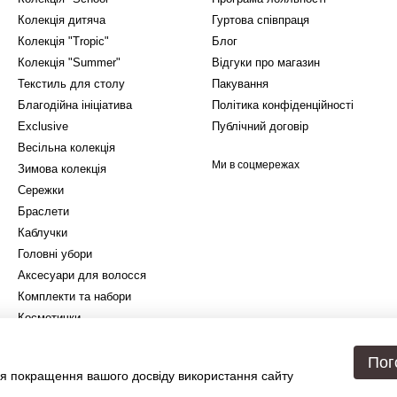
Колекція дитяча
Гуртова співпраця
Колекція "Tropic"
Блог
Колекція "Summer"
Відгуки про магазин
Текстиль для столу
Пакування
Благодійна ініціатива
Політика конфіденційності
Exclusive
Публічний договір
Весільна колекція
Ми в соцмережах
Зимова колекція
Сережки
Браслети
Каблучки
Головні убори
Аксесуари для волосся
Комплекти та набори
Косметички
Подарункове упакування
Пог
я покращення вашого досвіду використання сайту