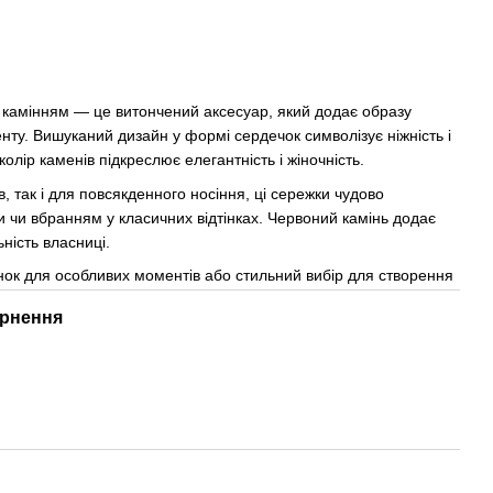
 камінням — це витончений аксесуар, який додає образу
нту. Вишуканий дизайн у формі сердечок символізує ніжність і
олір каменів підкреслює елегантність і жіночність.
в, так і для повсякденного носіння, ці сережки чудово
и чи вбранням у класичних відтінках. Червоний камінь додає
ність власниці.
ок для особливих моментів або стильний вибір для створення
рнення