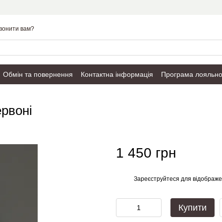
вонити вам?
Обмін та повернення
Контактна інформація
Програма лояльно
Публічний договір
ервоні
1 450 грн
Зареєструйтеся
для відображе
%
Купити