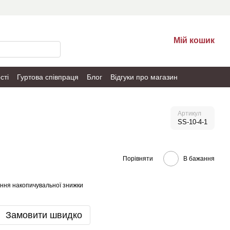
Мій кошик
сті
Гуртова співпраця
Блог
Відгуки про магазин
Артикул
SS-10-4-1
Порівняти
В бажання
ння накопичувальної знижки
Замовити швидко