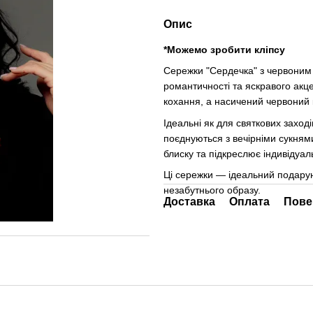
Опис
*Можемо зробити кліпсу
Сережки "Сердечка" з червоним
романтичності та яскравого акце
кохання, а насичений червоний к
Ідеальні як для святкових заході
поєднуються з вечірніми сукням
блиску та підкреслює індивідуаль
Ці сережки — ідеальний подарун
незабутнього образу.
Доставка
Оплата
Пове