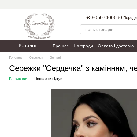
Перейти до основного контенту
+380507400660
Передз
Каталог
Про нас
Нагороди
Оплата і доставка
Пакування
Політика конфіденційності
Головна
Сережки
Вечірні
Сережки "Сердечка" з камінням, ч
В наявності
Написати відгук