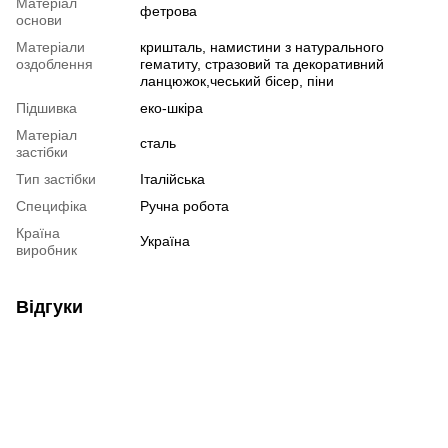
Матеріал
фетрова
основи
Матеріали
кришталь, намистини з натурального
оздоблення
гематиту, стразовий та декоративний
ланцюжок,чеський бісер, піни
Підшивка
еко-шкіра
Матеріал
сталь
застібки
Тип застібки
Італійська
Специфіка
Ручна робота
Країна
Україна
виробник
Відгуки