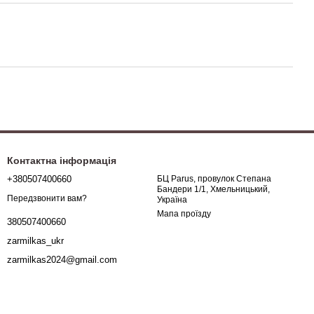
Контактна інформація
+380507400660
БЦ Parus, провулок Степана
Бандери 1/1, Хмельницький,
Передзвонити вам?
Україна
Мапа проїзду
380507400660
zarmilkas_ukr
zarmilkas2024@gmail.com