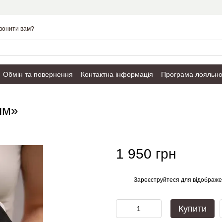
вонити вам?
Обмін та повернення
Контактна інформація
Програма лояльно
Публічний договір
ям»
1 950 грн
Зареєструйтеся
для відображе
%
Купити