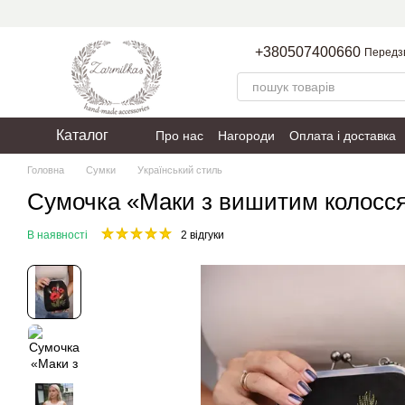
Перейти до основного контенту
+380507400660
Передз
Каталог
Про нас
Нагороди
Оплата і доставка
Пакування
Політика конфіденційності
Головна
Сумки
Український стиль
Сумочка «Маки з вишитим колосс
В наявності
2 відгуки