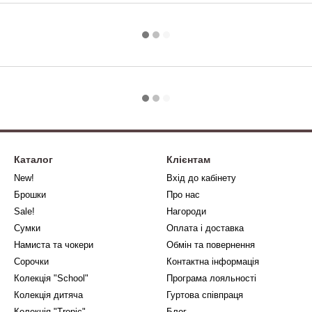
Каталог
Клієнтам
New!
Вхід до кабінету
Брошки
Про нас
Sale!
Нагороди
Сумки
Оплата і доставка
Намиста та чокери
Обмін та повернення
Сорочки
Контактна інформація
Колекція "School"
Програма лояльності
Колекція дитяча
Гуртова співпраця
Колекція "Tropic"
Блог