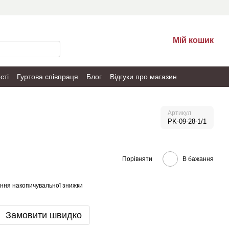
Мій кошик
сті
Гуртова співпраця
Блог
Відгуки про магазин
Артикул
PK-09-28-1/1
Порівняти
В бажання
ння накопичувальної знижки
Замовити швидко