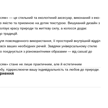
ям» — це стильний та екологічний аксесуар, виконаний з еко-
ою якістю та приємною на дотик текстурою. Вишуканий дизайн з
ізує красу природи та життєву силу, а колосся додає
о традицій.
ля повсякденного використання, її просторий внутрішній відділ
 всіх ваших необхідних речей. Завдяки універсальному стилю
гко поєднується з різноманітними образами — від casual до
сям» стане не лише практичним, але й естетичним
у, підкреслюючи вашу індивідуальність та любов до природи.
рнення