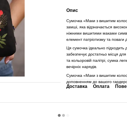
Опис
Сумочка «Маки з вишитим колосс
замші, яка відзначається висок
ніжними вишитими маками символ
елемент патріотизму та поваги д
Ця сумочка ідеально підходить д
забезпечує достатньо місця для
та кольоровій палітрі, сумка ле
вечірніх нарядів.
Сумочка «Маки з вишитим колос
доповненням до вашого гардероб
Доставка
Оплата
Пове