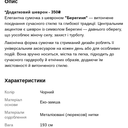
Опис
*Додатковий шеврон - 350₴
Елегантна сумочка з шевроном
"Берегиня"
— витончене
поєднання сучасного стилю та глибокої традиції. Центральним
акцентом є шеврон із символом Берегині — давнього оберегу,
що уособлює жіночу силу, захист і турботу.
Лаконічна форма сумочки та стриманий дизайн роблять її
універсальним аксесуаром на кожен день або для особливих
подій. Вона зручно носиться, містка та легка, підходить до
сучасного гардеробу й етнічних образів, додаючи їм
змістовності й витонченого стилю.
Характеристики
Колір
Чорний
Матеріал
Еко-замша
основи
Матеріали
Металізовані (люрексові) нитки
оздоблення
Вага
193 см