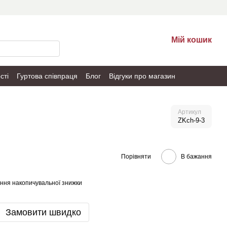
Мій кошик
сті
Гуртова співпраця
Блог
Відгуки про магазин
Артикул
ZKch-9-3
Порівняти
В бажання
ння накопичувальної знижки
Замовити швидко