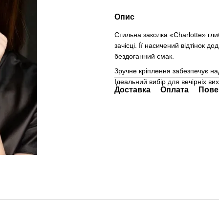
Опис
Стильна заколка «Charlotte» гл
зачісці. Її насичений відтінок д
бездоганний смак.
Зручне кріплення забезпечує над
Ідеальний вибір для вечірніх ви
Доставка
Оплата
Пове