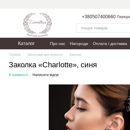
Перейти до основного контенту
+380507400660
Передз
Каталог
Про нас
Нагороди
Оплата і доставка
Пакування
Політика конфіденційності
Головна
Аксесуари для волосся
Заколки
Заколка «Charlotte», синя
В наявності
Написати відгук