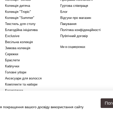
Колекція дитяча
Гуртова співпраця
Колекція "Tropic"
Блог
Колекція "Summer"
Відгуки про магазин
Текстиль для столу
Пакування
Благодійна ініціатива
Політика конфіденційності
Exclusive
Публічний договір
Весільна колекція
Ми в соцмережах
Зимова колекція
Сережки
Браслети
Каблучки
Головні убори
Аксесуари для волосся
Комплекти та набори
Косметички
Подарункове упакування
Пог
я покращення вашого досвіду використання сайту