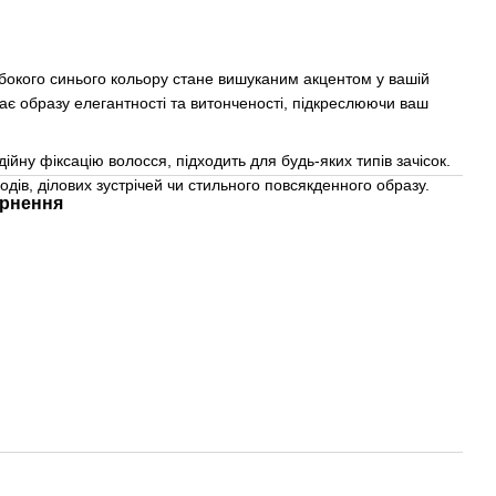
ибокого синього кольору стане вишуканим акцентом у вашій
одає образу елегантності та витонченості, підкреслюючи ваш
ійну фіксацію волосся, підходить для будь-яких типів зачісок.
ходів, ділових зустрічей чи стильного повсякденного образу.
рнення