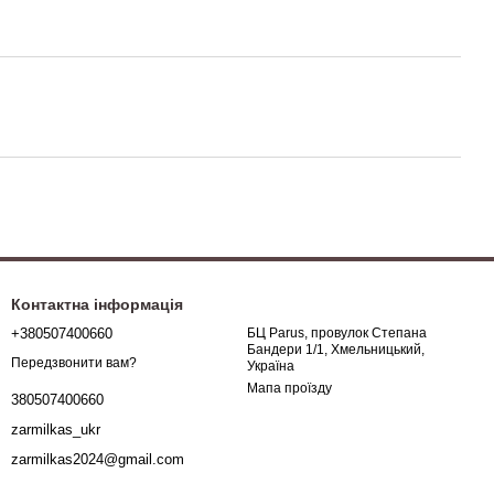
Контактна інформація
+380507400660
БЦ Parus, провулок Степана
Бандери 1/1, Хмельницький,
Передзвонити вам?
Україна
Мапа проїзду
380507400660
zarmilkas_ukr
zarmilkas2024@gmail.com