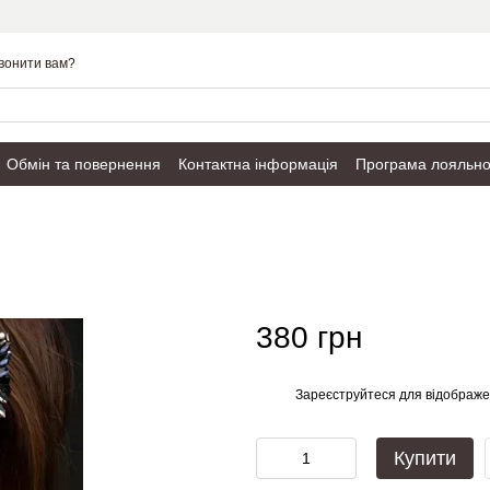
вонити вам?
Обмін та повернення
Контактна інформація
Програма лояльно
Публічний договір
380 грн
Зареєструйтеся
для відображе
%
Купити