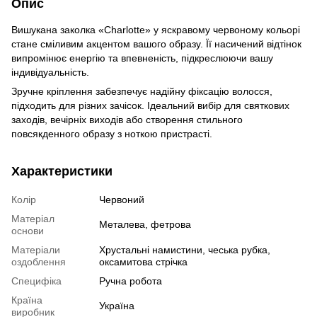
Опис
Вишукана заколка «Charlotte» у яскравому червоному кольорі
стане сміливим акцентом вашого образу. Її насичений відтінок
випромінює енергію та впевненість, підкреслюючи вашу
індивідуальність.
Зручне кріплення забезпечує надійну фіксацію волосся,
підходить для різних зачісок. Ідеальний вибір для святкових
заходів, вечірніх виходів або створення стильного
повсякденного образу з ноткою пристрасті.
Характеристики
Колір
Червоний
Матеріал
Металева, фетрова
основи
Матеріали
Хрустальні намистини, чеська рубка,
оздоблення
оксамитова стрічка
Специфіка
Ручна робота
Країна
Україна
виробник