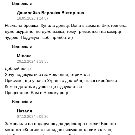
Відповісти
Данилейко Вероніка Вікторівна
16.05.2025 в 14:57
Розкішна брошка. Купила доньці. Вона в захваті. Виготовлена
дуже акуратно, не дуже важка, тому тримається на комірці
чудово. Подумую і собі придбати )
Відповісти
Мілана
20.12.2024 в 18:55
Добрий вечір
Хочу подякувати за замовлення, отримала.
Приємно, що у нас в Україні є достойні, якісні виробники.
Кожна деталь з душею-це відчувається.
Процвітання Вам в Новому році
Відповісти
Наталя
07.12.2024 в 09:20
Замовляли на подарунок для директора школи! Брошка-
мотанка «Княгиня» виглядає вишукано та символічно,