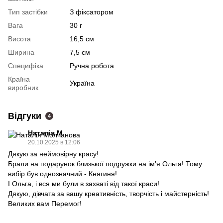
Тип застібки
З фіксатором
Вага
30 г
Висота
16,5 см
Ширина
7,5 см
Специфіка
Ручна робота
Країна
Україна
виробник
Відгуки
4
Наталія М
20.10.2025 в 12:06
Дякую за неймовірну красу!
Брали на подарунок близької подружки на ім’я Ольга! Тому
вибір був однозначний - Княгиня!
І Ольга, і вся ми були в захваті від такої краси!
Дякую, дівчата за вашу креативність, творчість і майстерність!
Великих вам Перемог!