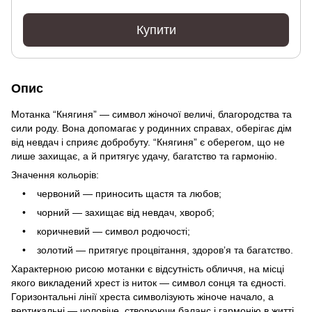
Купити
Опис
Мотанка “Княгиня” — символ жіночої величі, благородства та
сили роду. Вона допомагає у родинних справах, оберігає дім
від невдач і сприяє добробуту. “Княгиня” є оберегом, що не
лише захищає, а й притягує удачу, багатство та гармонію.
Значення кольорів:
• червоний — приносить щастя та любов;
• чорний — захищає від невдач, хвороб;
• коричневий — символ родючості;
• золотий — притягує процвітання, здоровʼя та багатство.
Характерною рисою мотанки є відсутність обличчя, на місці
якого викладений хрест із ниток — символ сонця та єдності.
Горизонтальні лінії хреста символізують жіноче начало, а
вертикальні — чоловіче, створюючи баланс і гармонію в житті.