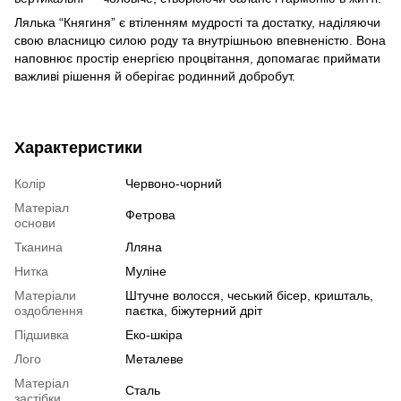
Лялька “Княгиня” є втіленням мудрості та достатку, наділяючи
свою власницю силою роду та внутрішньою впевненістю. Вона
наповнює простір енергією процвітання, допомагає приймати
важливі рішення й оберігає родинний добробут.
Характеристики
Колір
Червоно-чорний
Матеріал
Фетрова
основи
Тканина
Лляна
Нитка
Муліне
Матеріали
Штучне волосся, чеський бісер, кришталь,
оздоблення
паєтка, біжутерний дріт
Підшивка
Еко-шкіра
Лого
Металеве
Матеріал
Сталь
застібки